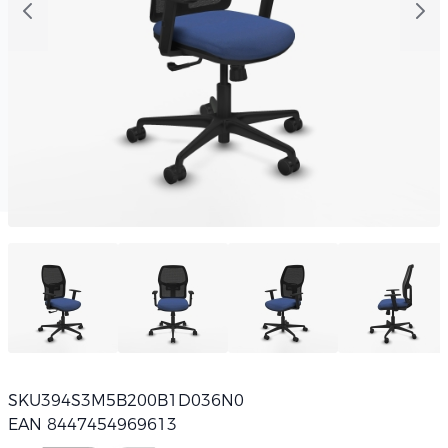
SKU
394S3M5B200B1D036N0
EAN 8447454969613