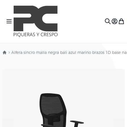
Ir al contenido
Toggle Nav
Mi c
Search
Alfera sincro malla negra bali azul marino brazos 1D base 