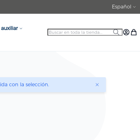
Lenguaje
Español
auxiliar
Search
Search
Mi Cue
Mi c
a con la selección.