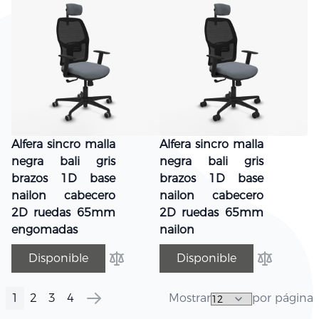
Alfera sincro malla
Alfera sincro malla
negra bali gris
negra bali gris
brazos 1D base
brazos 1D base
nailon cabecero
nailon cabecero
2D ruedas 65mm
2D ruedas 65mm
engomadas
nailon
Disponible
Disponible
Añadir para comparar
Añadir par
1
2
3
4
Mostrar
por página
Página
Actualmente estás leyendo página
Página
Página
Página
Página
Siguiente