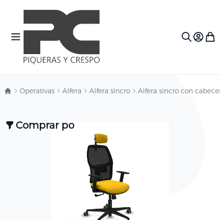
Ir al contenido
Toggle Nav
Mi c
Search
Operativas
Alfera
Alfera sincro
Alfera sincro con cabece
Comprar por