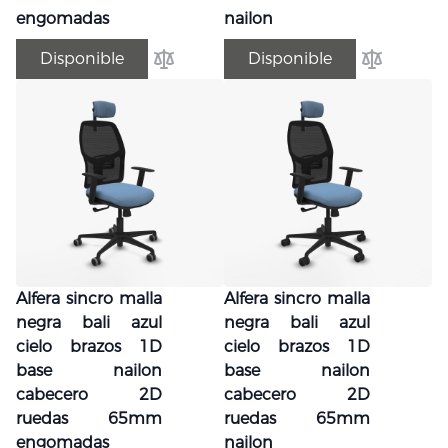
engomadas
nailon
Disponible
Disponible
Añadir para comparar
Añadir par
Alfera sincro malla
Alfera sincro malla
negra bali azul
negra bali azul
cielo brazos 1D
cielo brazos 1D
base nailon
base nailon
cabecero 2D
cabecero 2D
ruedas 65mm
ruedas 65mm
engomadas
nailon