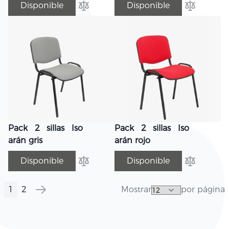
Disponible
Disponible
Añadir para comparar
Añadir par
Pack 2 sillas Iso
Pack 2 sillas Iso
arán gris
arán rojo
Disponible
Disponible
Añadir para comparar
Añadir par
1
2
Mostrar
por página
Página
Actualmente estás leyendo página
Página
Página
Siguiente