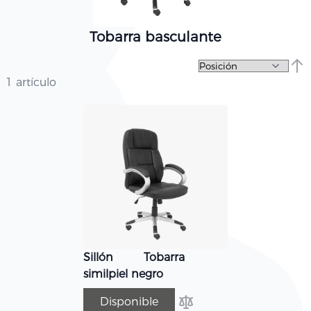
Tobarra basculante
Fija
1
artículo
Sillón Tobarra
similpiel negro
Disponible
Añadir para comparar