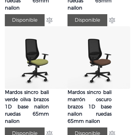
ruedas 65mm
ruedas 65mm
nailon
nailon
Disponible
Disponible
Añadir para comparar
Añadir par
Mardos sincro bali
Mardos sincro bali
verde oliva brazos
marrón oscuro
1D base nailon
brazos 1D base
ruedas 65mm
nailon ruedas
nailon
65mm nailon
Disponible
Disponible