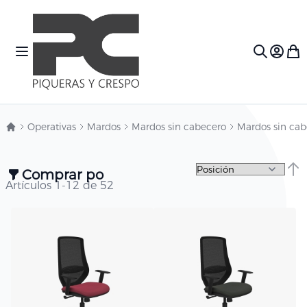
Ir al contenido
Toggle Nav
Mi c
Search
Operativas
Mardos
Mardos sin cabecero
Mardos sin cab
Comprar por
Fija
Artículos
1
-
12
de
52