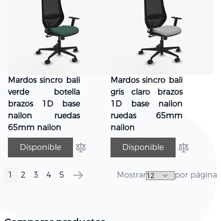
Mardos sincro bali
Mardos sincro bali
verde botella
gris claro brazos
brazos 1D base
1D base nailon
nailon ruedas
ruedas 65mm
65mm nailon
nailon
Disponible
Disponible
Añadir para comparar
Añadir par
1
2
3
4
5
Mostrar
por página
Página
Actualmente estás leyendo página
Página
Página
Página
Página
Página
Siguiente