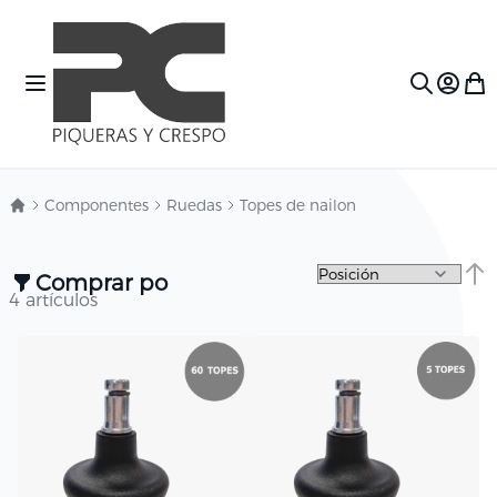
Ir al contenido
Toggle Nav
Mi c
Search
Componentes
Ruedas
Topes de nailon
Comprar por
Fija
4
artículos