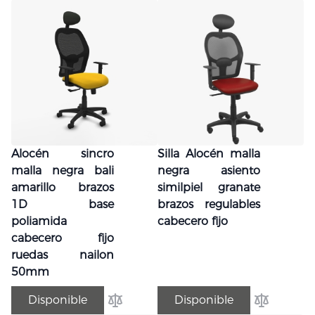
Alocén sincro
Silla Alocén malla
malla negra bali
negra asiento
amarillo brazos
similpiel granate
1D base
brazos regulables
poliamida
cabecero fijo
cabecero fijo
ruedas nailon
50mm
Disponible
Disponible
Añadir para comparar
Añadir par