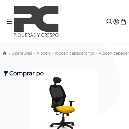
Ir al contenido
Toggle Nav
Mi c
Search
Operativas
Alocén
Alocén cabecero fijo
Alocén cabecero
Comprar por