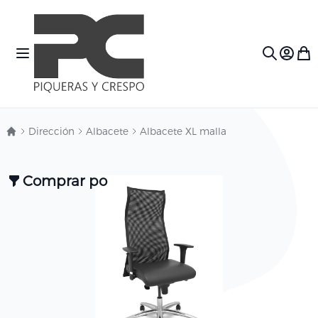
Ir al contenido
Toggle Nav
Mi c
Search
Dirección
Albacete
Albacete XL malla
Comprar por