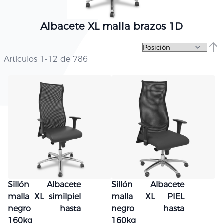
Albacete XL malla brazos 1D
Fija
Artículos
1
-
12
de
786
Sillón Albacete
Sillón Albacete
malla XL similpiel
malla XL PIEL
negro hasta
negro hasta
160kg
160kg