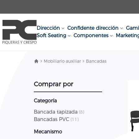
Ir al contenido
Dirección
Confidente dirección
Gam
Soft Seating
Componentes
Marketin
Mobiliario auxiliar
Bancadas
Comprar por
Categoría
Bancada tapizada
artículo
8
Bancadas PVC
artículo
11
Mecanismo