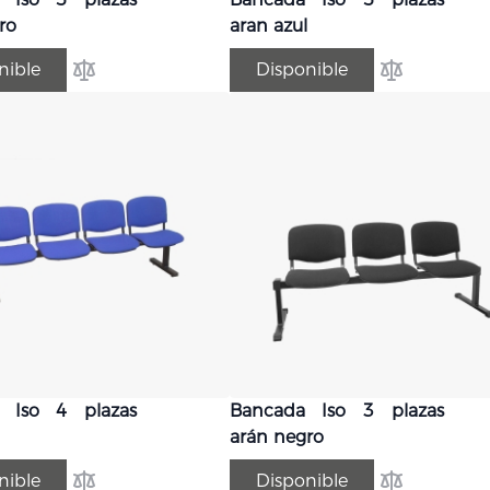
ro
aran azul
nible
Disponible
Añadir para comparar
Añadir para 
 Iso 4 plazas
Bancada Iso 3 plazas
arán negro
nible
Disponible