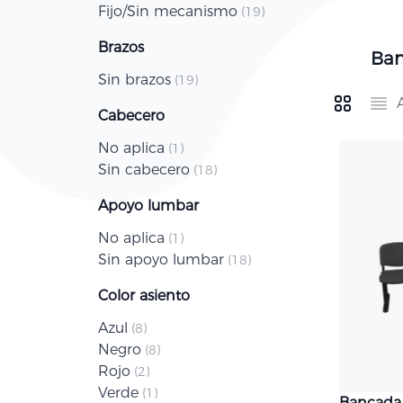
Fijo/Sin mecanismo
artículo
19
Brazos
Ban
Sin brazos
artículo
19
Ver como
Cabecero
Parrilla
Lista
No aplica
artículo
1
Sin cabecero
artículo
18
Apoyo lumbar
No aplica
artículo
1
Sin apoyo lumbar
artículo
18
Color asiento
Azul
artículo
8
Negro
artículo
8
Rojo
artículo
2
Verde
artículo
1
Bancada