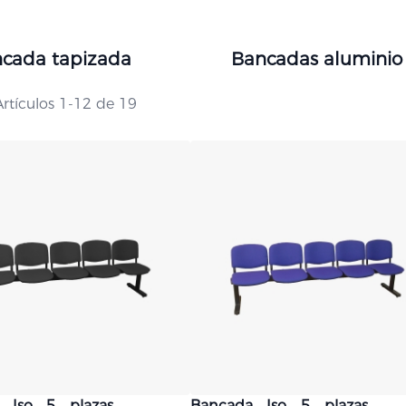
cada tapizada
Bancadas aluminio
Artículos
1
-
12
de
19
 Iso 5 plazas
Bancada Iso 5 plazas