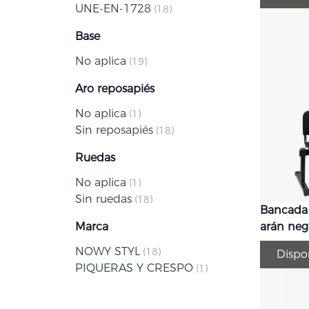
UNE-EN-1728
artículo
18
Base
No aplica
artículo
19
Aro reposapiés
No aplica
artículo
1
Sin reposapiés
artículo
18
Ruedas
No aplica
artículo
1
Sin ruedas
artículo
18
Bancada
Marca
arán neg
NOWY STYL
artículo
18
Dispo
PIQUERAS Y CRESPO
artículo
1