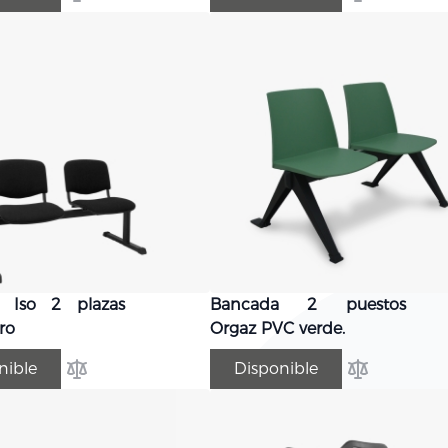
Añadir para comparar
Añadir para 
 Iso 2 plazas
Bancada 2 puestos
ro
Orgaz PVC verde.
nible
Disponible
Añadir para comparar
Añadir para 