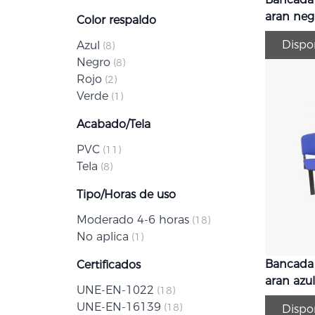
aran neg
Color respaldo
Dispo
Azul
artículo
8
Negro
artículo
8
Rojo
artículo
2
Verde
artículo
1
Acabado/Tela
PVC
artículo
11
Tela
artículo
8
Tipo/Horas de uso
Moderado 4-6 horas
artículo
18
No aplica
artículo
1
Bancada
Certificados
aran azul
UNE-EN-1022
artículo
18
UNE-EN-16139
artículo
18
Dispo