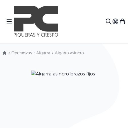
Ir al contenido
Toggle Nav
Mi c
Search
Operativas
Algarra
Algarra asincro