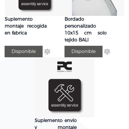
Suplemento
Bordado
montaje recogida
personalizado
en fabrica
10x15 cm solo
tejido BALI
Disponible
Disponible
Añadir para comparar
Añadir par
Suplemento envío
y montaje