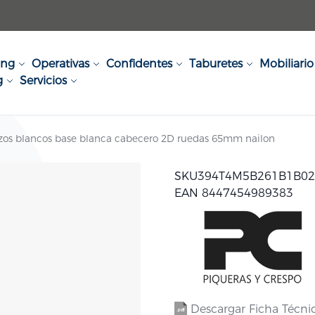
ing
Operativas
Confidentes
Taburetes
Mobiliario 
g
Servicios
brazos blancos base blanca cabecero 2D ruedas 65mm nailon
SKU
394T4M5B261B1B0
EAN 8447454989383
Descargar Ficha Técni