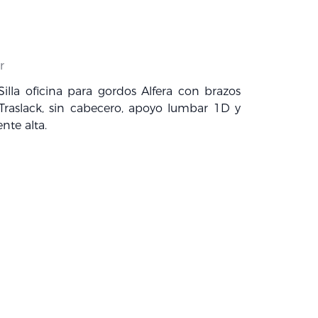
r
la oficina para gordos Alfera con brazos
raslack, sin cabecero, apoyo lumbar 1D y
ente alta.