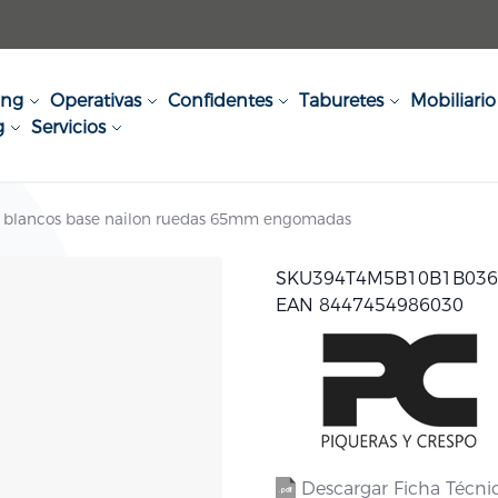
ing
Operativas
Confidentes
Taburetes
Mobiliario 
g
Servicios
zos blancos base nailon ruedas 65mm engomadas
SKU
394T4M5B10B1B03
EAN 8447454986030
Descargar Ficha Técni