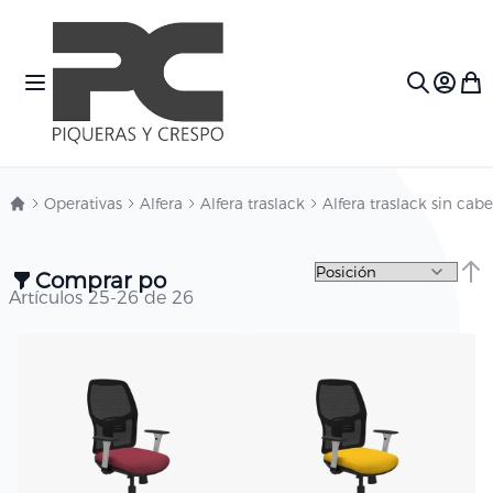
Ir al contenido
Toggle Nav
Mi c
Search
Operativas
Alfera
Alfera traslack
Alfera traslack sin cab
Comprar por
Fija
Artículos
25
-
26
de
26