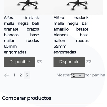
Alfera traslack
Alfera traslack
malla negra bali
malla negra bali
granate brazos
amarillo brazos
blancos base
blancos base
nailon ruedas
nailon ruedas
65mm
65mm
engomadas
engomadas
Disponible
Disponible
Añadir para comparar
Añadir par
1
2
3
Mostrar
por página
Página
Página
Anterior
Página
Página
Actualmente estás leyendo página
Comparar productos