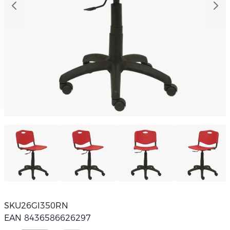
SKU
26GI350RN
EAN 8436586626297