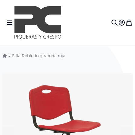
Ir al contenido
Toggle Nav
Mi c
Search
Silla Robledo giratoria roja