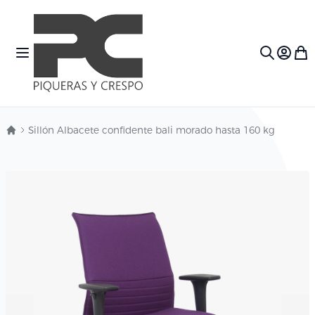
Ir al contenido
Toggle Nav
Mi c
Search
Sillón Albacete confidente bali morado hasta 160 kg