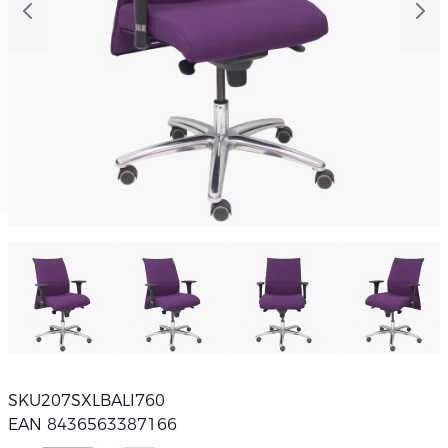
SKU
207SXLBALI760
EAN 8436563387166