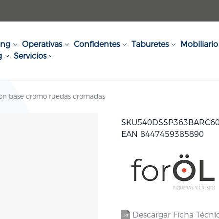
ing
Operativas
Confidentes
Taburetes
Mobiliario 
g
Servicios
rrón base cromo ruedas cromadas
SKU
540DSSP363BARC6
EAN 8447459385890
Descargar Ficha Técni