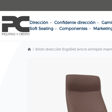
Ir al contenido
Dirección
Confidente dirección
Gam
Soft Seating
Componentes
Marketin
Sillón dirección Ergo540 sincro similpiel ma