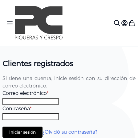
Ir al contenido
Toggle Nav
Mi c
Search
Clientes registrados
Si tiene una cuenta, inicie sesión con su dirección de
correo electrónico.
Correo electrónico
Contraseña
¿Olvidó su contraseña?
Iniciar sesión