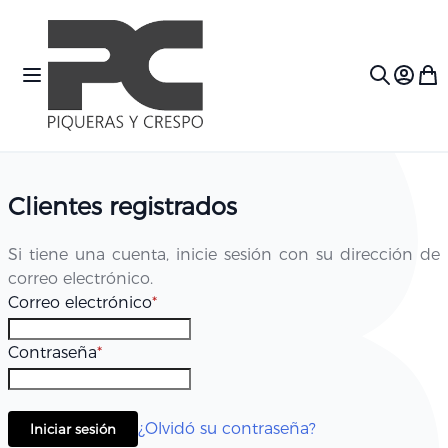
Ir al contenido
Toggle Nav
Mi c
Search
Clientes registrados
Si tiene una cuenta, inicie sesión con su dirección de
correo electrónico.
Correo electrónico
Contraseña
¿Olvidó su contraseña?
Iniciar sesión