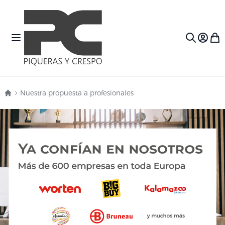
Ir al contenido
Toggle Nav
Mi c
Search
Nuestra propuesta a profesionales